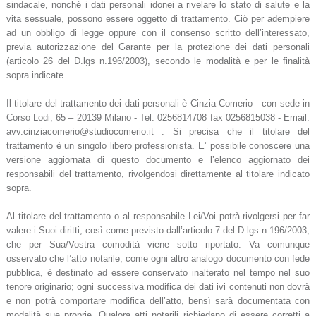
sindacale, nonché i dati personali idonei a rivelare lo stato di salute e la
vita sessuale, possono essere oggetto di trattamento. Ciò per adempiere
ad un obbligo di legge oppure con il consenso scritto dell’interessato,
previa autorizzazione del Garante per la protezione dei dati personali
(articolo 26 del D.lgs n.196/2003), secondo le modalità e per le finalità
sopra indicate.
Il titolare del trattamento dei dati personali è Cinzia Comerio con sede in
Corso Lodi, 65 – 20139 Milano - Tel. 0256814708 fax 0256815038 - Email:
avv.cinziacomerio@studiocomerio.it . Si precisa che il titolare del
trattamento è un singolo libero professionista. E’ possibile conoscere una
versione aggiornata di questo documento e l’elenco aggiornato dei
responsabili del trattamento, rivolgendosi direttamente al titolare indicato
sopra.
Al titolare del trattamento o al responsabile Lei/Voi potrà rivolgersi per far
valere i Suoi diritti, così come previsto dall’articolo 7 del D.lgs n.196/2003,
che per Sua/Vostra comodità viene sotto riportato. Va comunque
osservato che l’atto notarile, come ogni altro analogo documento con fede
pubblica, è destinato ad essere conservato inalterato nel tempo nel suo
tenore originario; ogni successiva modifica dei dati ivi contenuti non dovrà
e non potrà comportare modifica dell’atto, bensì sarà documentata con
modalità sue proprie. Qualora atti notarili richiedano di essere corretti a