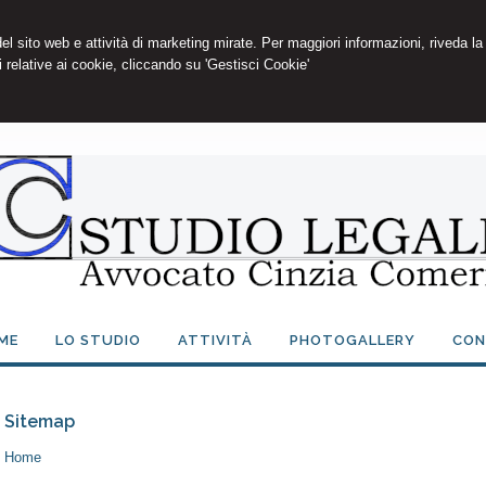
 del sito web e attività di marketing mirate. Per maggiori informazioni, riveda la
 relative ai cookie, cliccando su 'Gestisci Cookie'
ME
LO STUDIO
ATTIVITÀ
PHOTOGALLERY
CON
Sitemap
Home