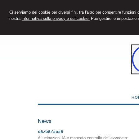
Ci serviamo dei cookie per diversi fini, tra l'altro per consentire funzioni
nostra
informativa sulla privacy e sui cookie.
Può gestire le impostazioni
HO
News
06/08/2026
Allucinazioni IA e mancato controllo dell’avvocato: